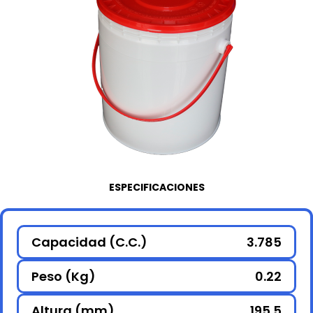
ESPECIFICACIONES
Capacidad (C.C.)
3.785
Peso (Kg)
0.22
Altura (mm)
195.5