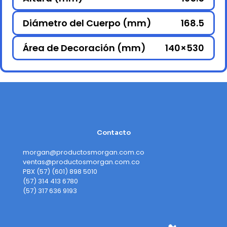
Diámetro del Cuerpo (mm)
168.5
Área de Decoración (mm)
140×530
Contacto
morgan@productosmorgan.com.co
ventas@productosmorgan.com.co
PBX (57) (601) 898 5010
(57) 314 413 6780
(57) 317 636 9193