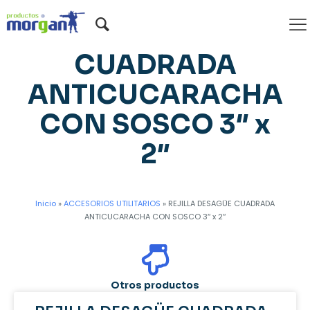
REJILLA DESAGÜE
CUADRADA
ANTICUCARACHA
CON SOSCO 3″ x
2″
Inicio
»
ACCESORIOS UTILITARIOS
»
REJILLA DESAGÜE CUADRADA
ANTICUCARACHA CON SOSCO 3″ x 2″
Otros productos