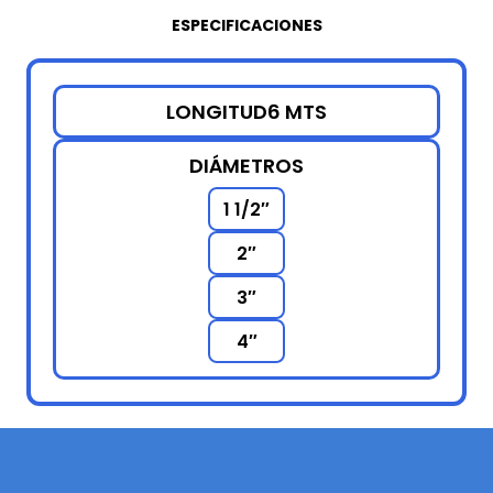
ESPECIFICACIONES
LONGITUD
6 MTS
DIÁMETROS
1 1/2″
2″
3″
4″