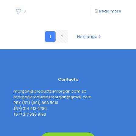
0
Read more
1
2
Next page
Contacto
morgan@productosmorgan.com.co
morganproductosmorgan@gmail.com
PBX (57) (601) 898 5010
(57) 314 413 6780
(57) 317 636 9193