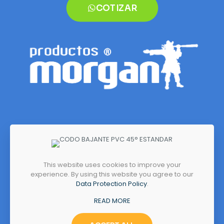
COTIZAR
This website uses cookies to improve your
experience. By using this website you agree to our
Dirección
Data Protection Policy
.
Autopista Medellín, Kilómetro 7
READ MORE
Costado Norte (Sector Siberia)
Tenjo, Cundinamarca, Colombia