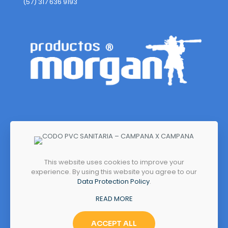
(57) 317 636 9193
This website uses cookies to improve your
experience. By using this website you agree to our
Dirección
Data Protection Policy
.
Autopista Medellín, Kilómetro 7
READ MORE
Costado Norte (Sector Siberia)
Tenjo, Cundinamarca, Colombia
ACCEPT ALL