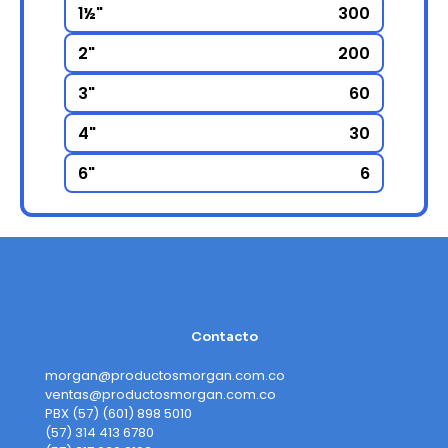
1½"
300
2"
200
3"
60
4"
30
6"
6
Contacto
morgan@productosmorgan.com.co
ventas@productosmorgan.com.co
PBX (57) (601) 898 5010
(57) 314 413 6780