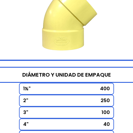
DIÁMETRO Y UNIDAD DE EMPAQUE
1½"
400
2"
250
3"
100
4"
40