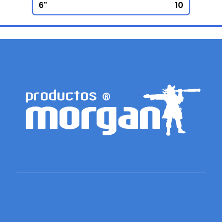
6"
10