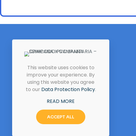
Contacto
This website uses cookies to
improve your experience. By
morgan@productosmorgan.com.co
using this website you agree
ventas@productosmorgan.com.co
to our
Data Protection Policy
.
PBX (57) (601) 898 5010
(57) 314 413 6780
READ MORE
(57) 317 636 9193
ACCEPT ALL