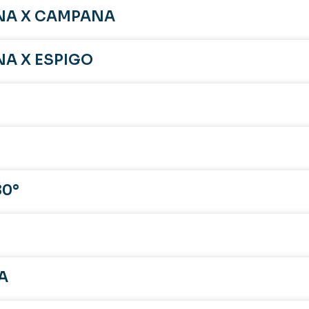
NA X CAMPANA
NA X ESPIGO
80°
A